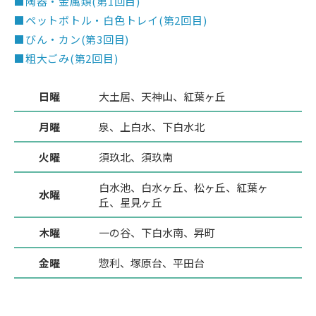
■陶器・金属類(第1回目)
■ペットボトル・白色トレイ(第2回目)
■びん・カン(第3回目)
■粗大ごみ(第2回目)
日曜
大土居、天神山、紅葉ヶ丘
月曜
泉、上白水、下白水北
火曜
須玖北、須玖南
白水池、白水ヶ丘、松ヶ丘、紅葉ヶ
水曜
丘、星見ヶ丘
木曜
一の谷、下白水南、昇町
金曜
惣利、塚原台、平田台