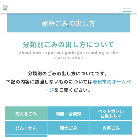
家庭ごみの出し方
分類別ごみの出し方について
About how to put out garbage according to the
classification
分類別のごみの出し方についてです。
下記の内容に該当しないものについては
春日市のホームペ
ージ
をご覧ください。
ペットボトル
燃えるごみ
陶器・金属類
白色トレイ
びん・かん
粗大ごみ
有害ごみ