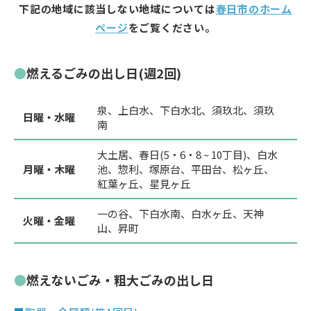
下記の地域に該当しない地域については
春日市のホーム
ページ
をご覧ください。
燃えるごみの出し日(週2回)
泉、上白水、下白水北、須玖北、須玖
日曜・水曜
南
大土居、春日(5・6・8 ~ 10丁目)、白水
月曜・木曜
池、惣利、塚原台、平田台、松ヶ丘、
紅葉ヶ丘、星見ヶ丘
一の谷、下白水南、白水ヶ丘、天神
火曜・金曜
山、昇町
燃えないごみ・粗大ごみの出し日