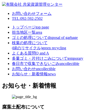
お問い合わせフォーム
TEL:092-592-2502
トップページ
top page
担当地区一覧
area
ゴミの処理について
disposal of garbage
枝葉の処理について
(緑のリサイクル)
green recycling
よくある質問
Q and A
多量ゴミ・片付けごみについて
temporary
春日市で収集できないごみ
uncollectible
お問い合わせ
uncollectible
お知らせ・新着情報
news
お知らせ・新着情報
腐葉土配布について