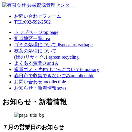
お問い合わせフォーム
TEL:092-592-2502
トップページ
top page
担当地区一覧
area
ゴミの処理について
disposal of garbage
枝葉の処理について
(緑のリサイクル)
green recycling
よくある質問
Q and A
多量ゴミ・片付けごみについて
temporary
春日市で収集できないごみ
uncollectible
お問い合わせ
uncollectible
お知らせ・新着情報
news
お知らせ・新着情報
７月の営業日のお知らせ