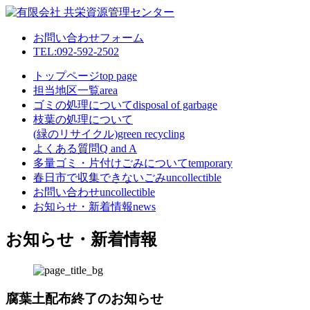
お問い合わせフォーム
TEL:092-592-2502
トップページ
top page
担当地区一覧
area
ゴミの処理について
disposal of garbage
枝葉の処理について
(緑のリサイクル)
green recycling
よくある質問
Q and A
多量ゴミ・片付けごみについて
temporary
春日市で収集できないごみ
uncollectible
お問い合わせ
uncollectible
お知らせ・新着情報
news
お知らせ・新着情報
腐葉土配布終了のお知らせ