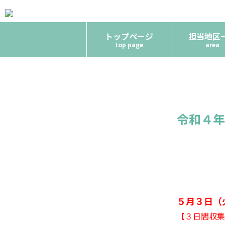
トップページ
担当地区
top page
area
令和４年
５月３日（
【３日間収集