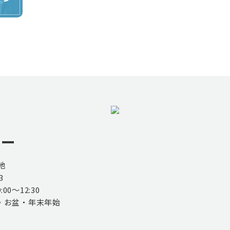
ター
地
3
00～12:30
・お盆・年末年始