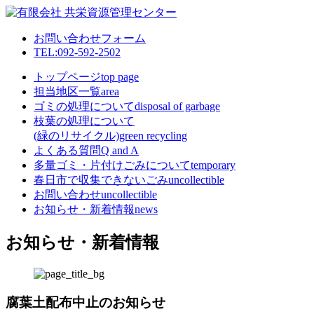
お問い合わせフォーム
TEL:092-592-2502
トップページ
top page
担当地区一覧
area
ゴミの処理について
disposal of garbage
枝葉の処理について
(緑のリサイクル)
green recycling
よくある質問
Q and A
多量ゴミ・片付けごみについて
temporary
春日市で収集できないごみ
uncollectible
お問い合わせ
uncollectible
お知らせ・新着情報
news
お知らせ・新着情報
腐葉土配布中止のお知らせ