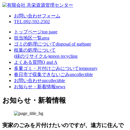
お問い合わせフォーム
TEL:092-592-2502
トップページ
top page
担当地区一覧
area
ゴミの処理について
disposal of garbage
枝葉の処理について
(緑のリサイクル)
green recycling
よくある質問
Q and A
多量ゴミ・片付けごみについて
temporary
春日市で収集できないごみ
uncollectible
お問い合わせ
uncollectible
お知らせ・新着情報
news
お知らせ・新着情報
実家のごみを片付けたいのですが、遠方に住んで